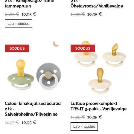
2 tk - Vaniljevalge/Tume
2 tk -
tammepruun
Õhetavroosa/Vaniljevalge
14,95 €
10,95 €
14,95 €
10,95 €
Läbi müüdud
SOODUS
SOODUS
Colour kirsikujulised öölutid
Luttide proovikomplekt
2 tk -
TRY-IT 3-pakk - Vaniljevalge
Salveiroheline/Pilvesinine
14,95 €
10,95 €
14,95 €
10,95 €
Läbi müüdud