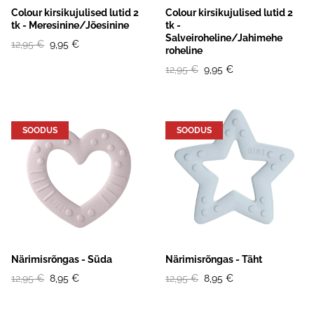
Colour kirsikujulised lutid 2
Colour kirsikujulised lutid 2
tk - Meresinine/Jõesinine
tk -
Salveiroheline/Jahimehe
12,95 €
9,95 €
roheline
12,95 €
9,95 €
SOODUS
SOODUS
Närimisrõngas - Süda
Närimisrõngas - Täht
12,95 €
8,95 €
12,95 €
8,95 €