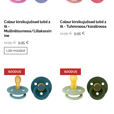
Colour kirsikujulised lutid 2
Colour kirsikujulised lutid 2
tk -
tk - Tuhmroosa/korallroosa
Mullinätsuroosa/Lillakassin
12,95 €
9,95 €
ine
12,95 €
9,95 €
Läbi müüdud
SOODUS
SOODUS