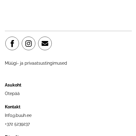
Müügi- ja privaatsustingimused
Asukoht
Otepää
Kontakt
Info@buuh.ee
+372 5239237