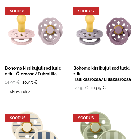
SOODUS
SOODUS
Boheme kirsikujulised lutid
Boheme kirsikujulised lutid
2 tk - Õieroosa/Tuhmlilla
2 tk -
Hallikasroosa/Lillakasroosa
14,95 €
10,95 €
14,95 €
10,95 €
Läbi müüdud
SOODUS
SOODUS