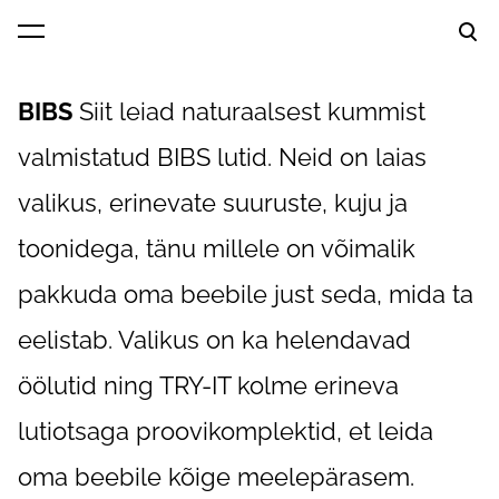
lisati ostukorvi.
Vaata ostukorvi
BIBS
Siit leiad naturaalsest kummist
valmistatud BIBS lutid. Neid on laias
valikus, erinevate suuruste, kuju ja
toonidega, tänu millele on võimalik
pakkuda oma beebile just seda, mida ta
eelistab. Valikus on ka helendavad
öölutid ning TRY-IT kolme erineva
lutiotsaga proovikomplektid, et leida
oma beebile kõige meelepärasem.