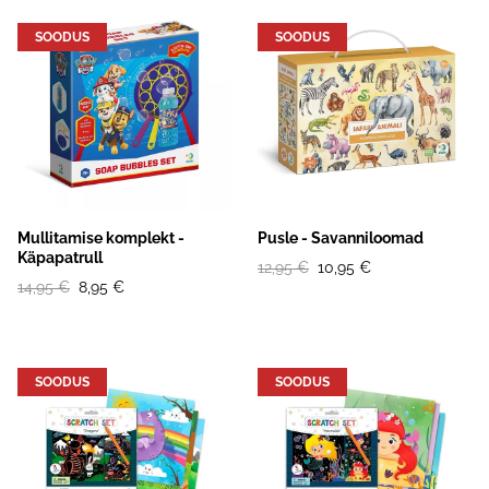
SOODUS
SOODUS
Mullitamise komplekt -
Pusle - Savanniloomad
Käpapatrull
12,95 €
10,95 €
14,95 €
8,95 €
SOODUS
SOODUS