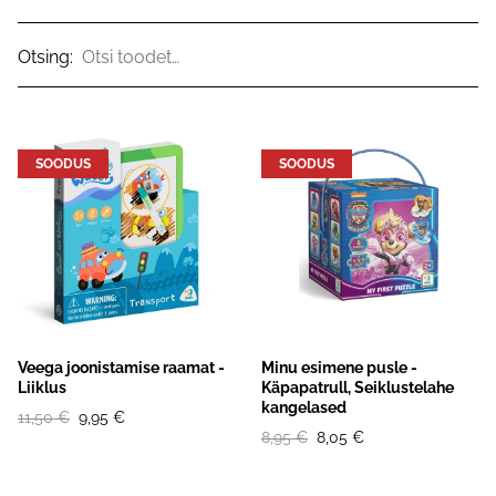
Otsing:
SOODUS
SOODUS
Veega joonistamise raamat -
Minu esimene pusle -
Liiklus
Käpapatrull, Seiklustelahe
kangelased
11,50 €
9,95 €
8,95 €
8,05 €