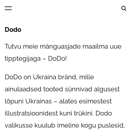
lisati ostukorvi.
Vaata ostukorvi
Dodo
Tutvu meie mänguasjade maailma uue
tipptegijaga – DoDo!
DoDo on Ukraina bränd, mille
ainulaadsed tooted sünnivad algusest
lõpuni Ukrainas – alates esimestest
illustratsioonidest kuni trükini. Dodo
valikusse kuulub imeline kogu puslesid,