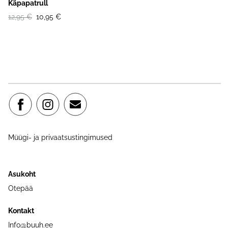
Käpapatrull
12,95 €
10,95 €
Müügi- ja privaatsustingimused
Asukoht
Otepää
Kontakt
Info@buuh.ee