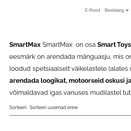
E-Pood
Beebiaeg
Mänguasj
Sensoor
beebimä
SmartMax
SmartMax on osa
Smart Toy
Beebide 
eesmärk on arendada mänguasju, mis on 
Kunstita
väikelast
loodud spetsiaalselt väikelastele (alates
Väikelaps
arendada loogikat, motoorseid oskusi j
Kaisulapp
võimaldavad igas vanuses mudilastel tu
Kõristid, l
närimisr
Sorteeri:
Musliinist
Musliinis