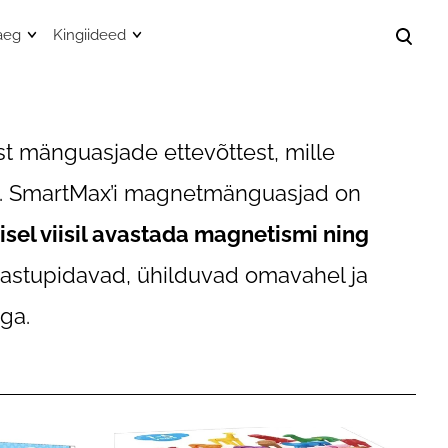
aeg
Kingiideed
lisati ostukorvi.
Vaata ostukorvi
nnimängud
0-2. aastastele
did
sliinist pontšod
3-5. aastastele
 mänguasjade ettevõttest, mille
id
puutsiga vannilinad
6+ aastastele
ad. SmartMax’i magnetmänguasjad on
hendid
gieenitarvete kotid
8+ aastastele
isel viisil avastada magnetismi ning
Puidust mänguasjad
astupidavad, ühilduvad omavahel ja
 kotid
Lihavõtted
ga.