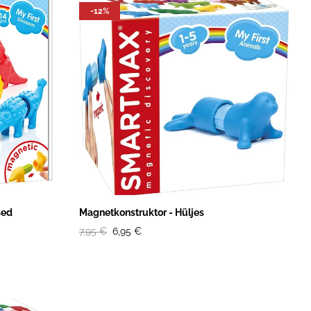
-12%
sed
Magnetkonstruktor - Hüljes
7,95 €
6,95 €