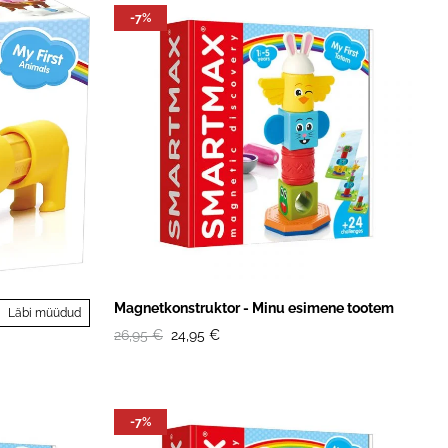
-7%
Magnetkonstruktor - Minu esimene tootem
Läbi müüdud
26,95 €
24,95 €
-7%