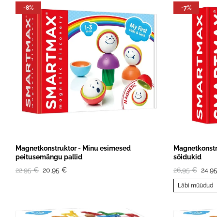
Musliinis
-8%
-7%
Ilasallid
Pudipõll
Riidest 
Mähkimis
Magnetkonstruktor - Minu esimesed
Magnetkonstr
peitusemängu pallid
sõidukid
22,95 €
20,95 €
26,95 €
24,9
Läbi müüdud