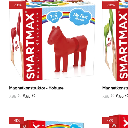
-12%
-12%
Magnetkonstruktor - Hobune
Magnetkonstr
7,95 €
6,95 €
7,95 €
6,95 €
-8%
-7%