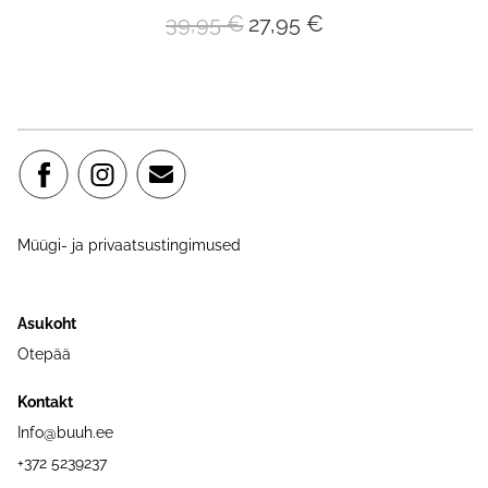
39,95 €
27,95 €
Müügi- ja privaatsustingimused
Asukoht
Otepää
Kontakt
Info@buuh.ee
+372 5239237