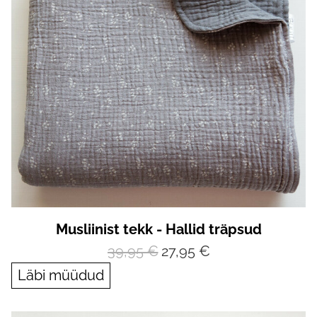
Musliinist tekk - Hallid träpsud
39,95 €
27,95 €
Läbi müüdud