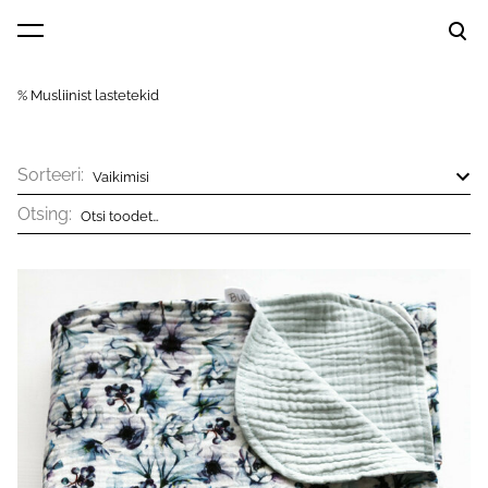
lisati ostukorvi.
Vaata ostukorvi
% Musliinist lastetekid
Sorteeri:
Otsing: