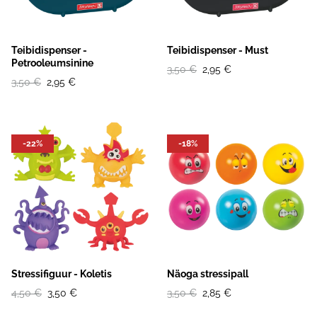
Teibidispenser -
Teibidispenser - Must
Petrooleumsinine
3,50 €
2,95 €
3,50 €
2,95 €
-22%
-18%
Stressifiguur - Koletis
Näoga stressipall
4,50 €
3,50 €
3,50 €
2,85 €