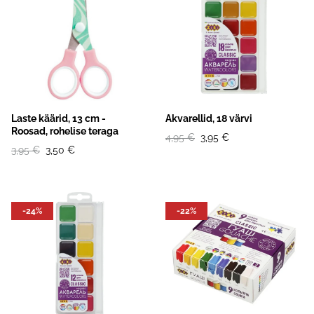
Laste käärid, 13 cm -
Akvarellid, 18 värvi
Roosad, rohelise teraga
4,95 €
3,95 €
3,95 €
3,50 €
-24%
-22%