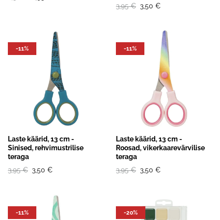
3,95 €
3,50 €
-11%
-11%
Laste käärid, 13 cm -
Laste käärid, 13 cm -
Sinised, rehvimustrilise
Roosad, vikerkaarevärvilise
teraga
teraga
3,95 €
3,50 €
3,95 €
3,50 €
-11%
-20%