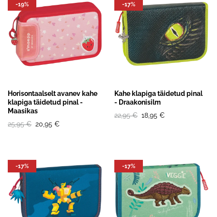
-19%
-17%
Horisontaalselt avanev kahe
Kahe klapiga täidetud pinal
klapiga täidetud pinal -
- Draakonisilm
Maasikas
22,95 €
18,95 €
25,95 €
20,95 €
-17%
-17%