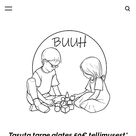
lisati ostukorvi.
Vaata ostukorvi
Tasuta tarne alates 50€ tellimusest*