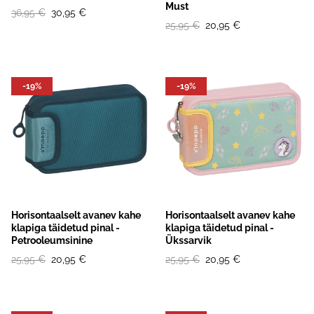
Must
36,95 €
30,95 €
25,95 €
20,95 €
-19%
-19%
Horisontaalselt avanev kahe
Horisontaalselt avanev kahe
klapiga täidetud pinal -
klapiga täidetud pinal -
Petrooleumsinine
Ükssarvik
25,95 €
20,95 €
25,95 €
20,95 €