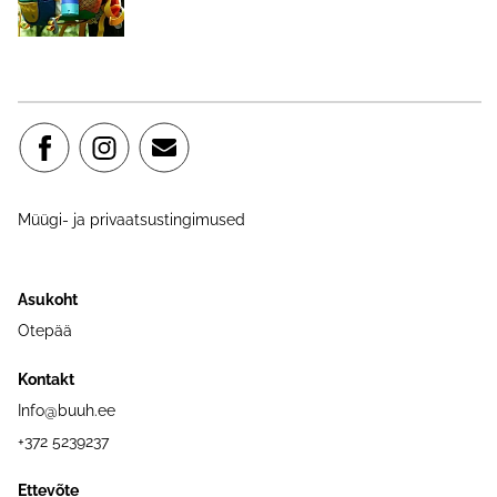
Müügi- ja privaatsustingimused
Asukoht
Otepää
Kontakt
Info@buuh.ee
+372 5239237
Ettevõte