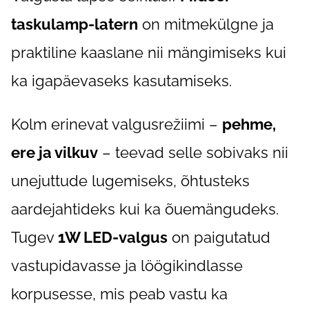
taskulamp-latern
on mitmekülgne ja
praktiline kaaslane nii mängimiseks kui
ka igapäevaseks kasutamiseks.
Kolm erinevat valgusrežiimi –
pehme,
ere ja vilkuv
– teevad selle sobivaks nii
unejuttude lugemiseks, õhtusteks
aardejahtideks kui ka õuemängudeks.
Tugev
1W LED-valgus
on paigutatud
vastupidavasse ja löögikindlasse
korpusesse, mis peab vastu ka