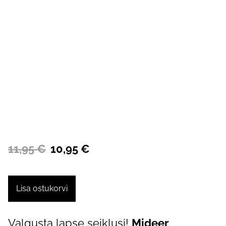
11,95 €
10,95 €
Lisa ostukorvi
Valgusta lapse seiklusi!
Mideer