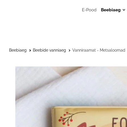
E-Pood
Beebiaeg
Mänguasj
Sensoors
beebimän
Beebide 
Beebiaeg
Beebide vanniaeg
Vanniraamat - Metsaloomad
Kunstitar
väikelast
Väikelaps
Kaisulapp
Kõristid, l
närimisr
Musliinist
Musliinist