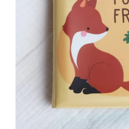
Musliinist
Ilasallid
Pudipõlle
Riidest 
Mähkimisa