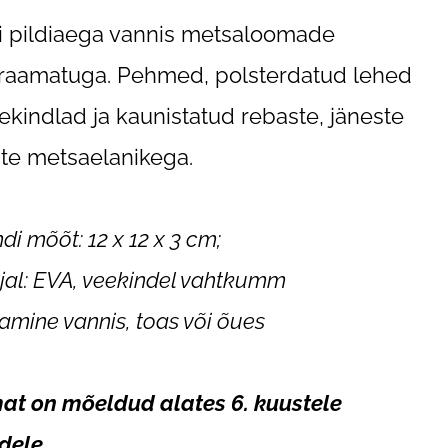
 pildiaega vannis metsaloomade
raamatuga. Pehmed, polsterdatud lehed
ekindlad ja kaunistatud rebaste, jäneste
iste metsaelanikega.
di mõõt: 12 x 12 x 3 cm;
jal: EVA, veekindel vahtkumm
amine vannis, toas või õues
t on mõeldud alates 6. kuustele
dele