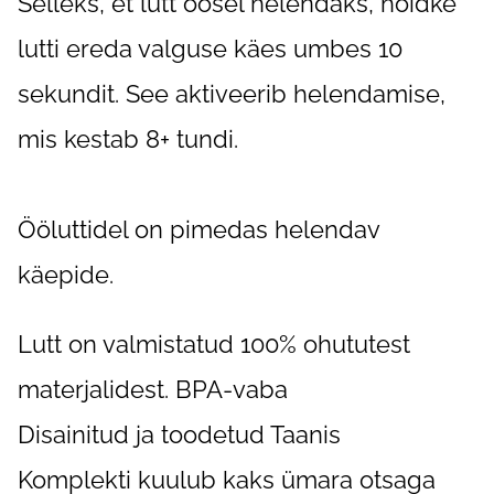
Selleks, et lutt öösel helendaks, hoidke
lutti ereda valguse käes umbes 10
sekundit. See aktiveerib helendamise,
mis kestab 8+ tundi.
Ööluttidel on pimedas helendav
käepide.
Lutt on valmistatud 100% ohututest
materjalidest. BPA-vaba
Disainitud ja toodetud Taanis
Komplekti kuulub kaks ümara otsaga