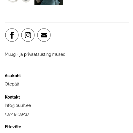
Müügi- ja privaatsustingimused
Asukoht
Otepää
Kontakt
Info@buuh.ee
+372 5239237
Ettevõte