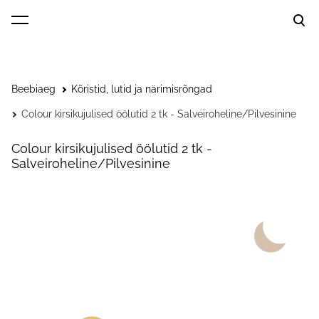
lisati ostukorvi.
Vaata ostukorvi
Beebiaeg
Kõristid, lutid ja närimisrõngad
Colour kirsikujulised öölutid 2 tk - Salveiroheline/Pilvesinine
Colour kirsikujulised öölutid 2 tk -
Salveiroheline/Pilvesinine