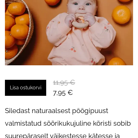
11,95 €
Lisa ostukorvi
7,95 €
Siledast naturaalsest pöögipuust
valmistatud sõõrikukujuline kõristi sobib
suurepäraselt väikestesse kätesse ja