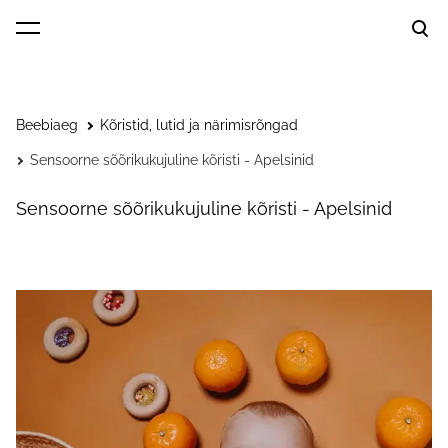
lisati ostukorvi.
Vaata ostukorvi
Beebiaeg
Kõristid, lutid ja närimisrõngad
Sensoorne sõõrikukujuline kõristi - Apelsinid
Sensoorne sõõrikukujuline kõristi - Apelsinid