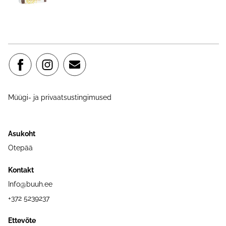
Müügi- ja privaatsustingimused
Asukoht
Otepää
Kontakt
Info@buuh.ee
+372 5239237
Ettevõte