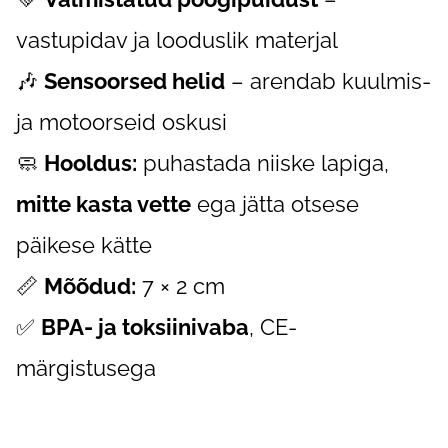
vastupidav ja looduslik materjal
🎶
Sensoorsed helid
– arendab kuulmis-
ja motoorseid oskusi
🧼
Hooldus:
puhastada niiske lapiga,
mitte kasta vette
ega jätta otsese
päikese kätte
📏
Mõõdud:
7 × 2 cm
✅
BPA- ja toksiinivaba
, CE-
märgistusega