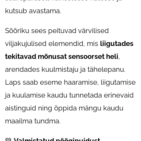
kutsub avastama.
Sõõriku sees peituvad värvilised
viljakujulised elemendid, mis
liigutades
tekitavad mõnusat sensoorset heli
,
arendades kuulmistaju ja tähelepanu.
Laps saab eseme haaramise, liigutamise
ja kuulamise kaudu tunnetada erinevaid
aistinguid ning õppida mängu kaudu
maailma tundma.
💚
Valmistatud pöögipuidust
–