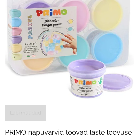
Läbi müüdud
PRIMO näpuvärvid toovad laste loovuse