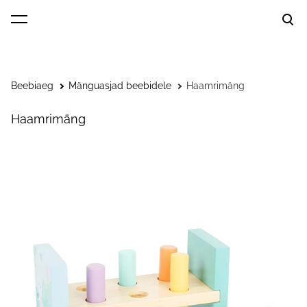
lisati ostukorvi.
Vaata ostukorvi
Beebiaeg
Mänguasjad beebidele
Haamrimäng
Haamrimäng