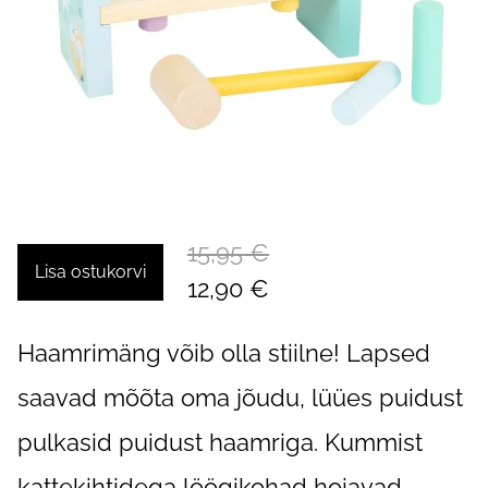
15,95 €
Lisa ostukorvi
12,90 €
Haamrimäng võib olla stiilne! Lapsed
saavad mõõta oma jõudu, lüües puidust
pulkasid puidust haamriga. Kummist
kattekihtidega löögikohad hoiavad