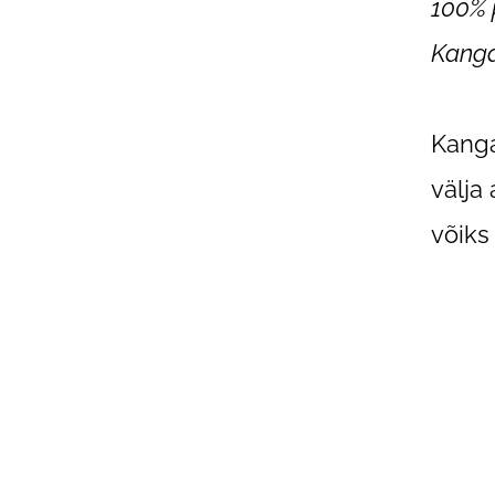
100% 
Kanga
Kanga
välja
võiks 