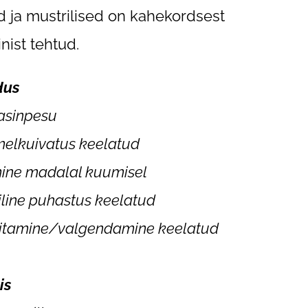
d ja mustrilised on kahekordsest
inist tehtud.
dus
asinpesu
elkuivatus keelatud
imine madalal kuumisel
line puhastus keelatud
itamine/valgendamine keelatud
is