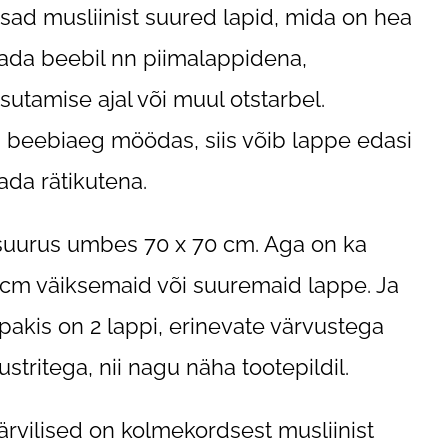
ad musliinist suured lapid, mida on hea
ada beebil nn piimalappidena,
sutamise ajal või muul otstarbel.
i beebiaeg möödas, siis võib lappe edasi
ada rätikutena.
suurus umbes 70 x 70 cm. Aga on ka
cm väiksemaid või suuremaid lappe. Ja
pakis on 2 lappi
, erinevate värvustega
ustritega, nii nagu näha tootepildil.
rvilised on kolmekordsest musliinist