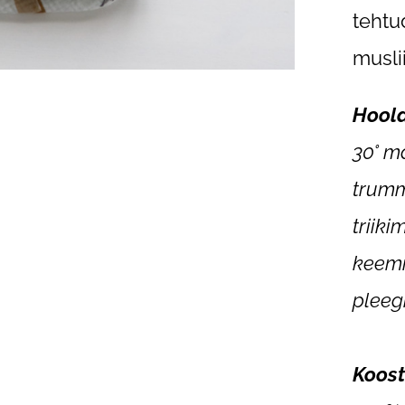
tehtu
musli
Hool
30° m
trumm
triik
keemi
pleeg
Koost