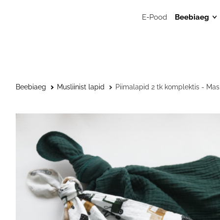
E-Pood
Beebiaeg
Mänguasj
Sensoors
beebimän
Beebide 
Beebiaeg
Musliinist lapid
Piimalapid 2 tk komplektis - Ma
Kunstitar
väikelast
Väikelaps
Kaisulapp
Kõristid, l
närimisr
Musliinis
Musliinist