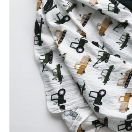
Musliinist
Ilasallid
Pudipõlle
Riidest 
Mähkimisa