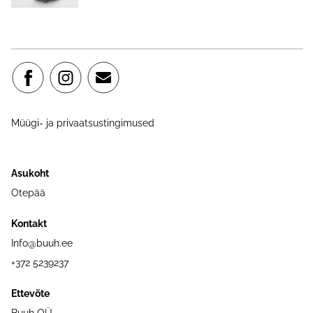
Müügi- ja privaatsustingimused
Asukoht
Otepää
Kontakt
Info@buuh.ee
+372 5239237
Ettevõte