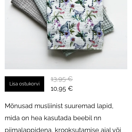
13,95 €
Lisa ostukorvi
10,95 €
Mõnusad musliinist suuremad lapid,
mida on hea kasutada beebil nn
piimalappidena, krooksutamise ajal või