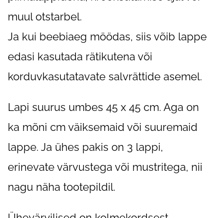
muul otstarbel.
Ja kui beebiaeg möödas, siis võib lappe
edasi kasutada rätikutena või
korduvkasutatavate salvrättide asemel.
Lapi suurus umbes 45 x 45 cm. Aga on
ka mõni cm väiksemaid või suuremaid
lappe. Ja ühes pakis on 3 lappi
,
erinevate värvustega või mustritega, nii
nagu näha tootepildil.
Ühevärvilised on kolmekordsest