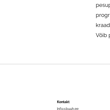
pesup
progr
kraad
Võib 
Kontakt
Info@buuh.ee