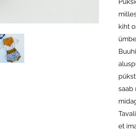
Püksi
mille
kiht 
ümber
Buuhi
alusp
pükst
saab 
midag
Taval
et im