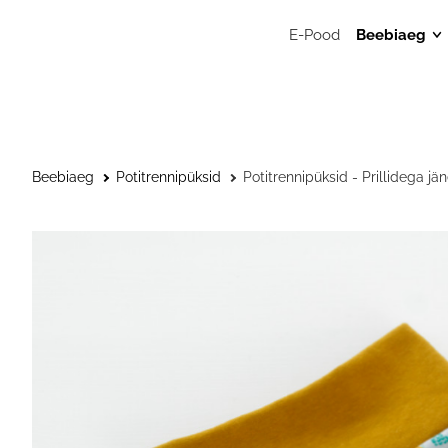
E-Pood
Beebiaeg
Mänguasj
Sensoors
beebimän
Beebide 
Beebiaeg
Potitrennipüksid
Potitrennipüksid - Prillidega jä
Kunstitar
väikelast
Väikelaps
Kaisulapp
Kõristid, l
närimisr
Musliinist
Musliinist