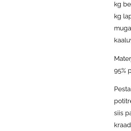
kg be
kg la
mugav
kaalu
Mater
95% p
Pesta
potit
siis 
kraad