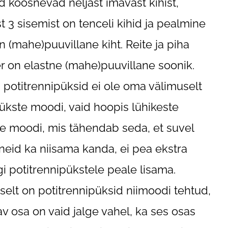
d koosnevad neljast imavast kihist,
st 3 sisemist on tenceli kihid ja pealmine
on (mahe)puuvillane kiht. Reite ja piha
 on elastne (mahe)puuvillane soonik.
 potitrennipüksid ei ole oma välimuselt
ükste moodi, vaid hoopis lühikeste
e moodi, mis tähendab seda, et suvel
neid ka niisama kanda, ei pea ekstra
i potitrennipükstele peale lisama.
iselt on potitrennipüksid niimoodi tehtud,
av osa on vaid jalge vahel, ka ses osas