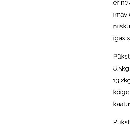
erine
imav 
niisk
igas 
Pükst
8,5kg
13,2k
kõige
kaalu
Pükst