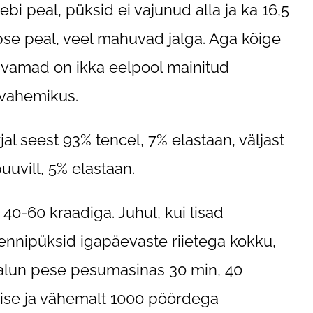
ebi peal, püksid ei vajunud alla ja ka 16,5
pse peal, veel mahuvad jalga. Aga kõige
amad on ikka eelpool mainitud
vahemikus.
jal seest 93% tencel, 7% elastaan, väljast
uuvill, 5% elastaan.
 40-60 kraadiga. Juhul, kui lisad
rennipüksid igapäevaste riietega kokku,
palun pese pesumasinas 30 min, 40
ise ja vähemalt 1000 pöördega