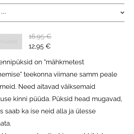
16,95 €
 müüdud
12,95 €
rennipüksid on "mähkmetest
nemise" teekonna viimane samm peale
eid. Need aitavad väiksemaid
use kinni püüda. Püksid head mugavad,
ps saab ka ise neid alla ja ülesse
ata.