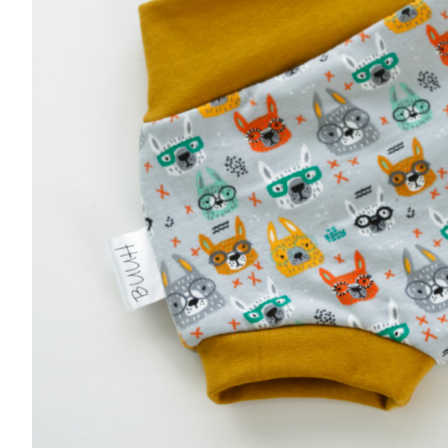
Musliinist
Ilasallid
Pudipõlle
Riidest 
Mähkimisa