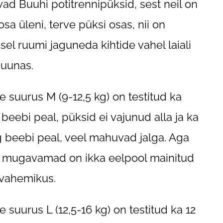
vad Buuhi potitrennipüksid, sest neil on
osa üleni, terve püksi osas, nii on
usel ruumi jaguneda kihtide vahel laiali
suunas.
e suurus M (9-12,5 kg) on testitud ka
 beebi peal, püksid ei vajunud alla ja ka
g beebi peal, veel mahuvad jalga. Aga
 mugavamad on ikka eelpool mainitud
vahemikus.
e suurus L (12,5-16 kg) on testitud ka 12