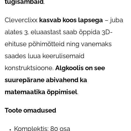
tugisambaid
.
Cleverclixx
kasvab koos lapsega
– juba
alates 3. eluaastast saab õppida 3D-
ehituse põhimõtteid ning vanemaks
saades luua keerulisemaid
konstruktsioone.
Algkoolis on see
suurepärane abivahend ka
matemaatika õppimisel
.
Toote omadused
Komplektis: 80 osa