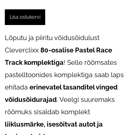
Lisa ostukorvi
Lõputu ja piiritu võidusõidulust
Cleverclixx
80-osalise Pastel Race
Track komplektiga
! Selle rõõmsates
pastelltoonides komplektiga saab laps
ehitada
erinevatel tasanditel vinged
võidusõidurajad
. Veelgi suuremaks
rõõmuks sisaldab komplekt
liiklusmärke, isesõitvat autot ja