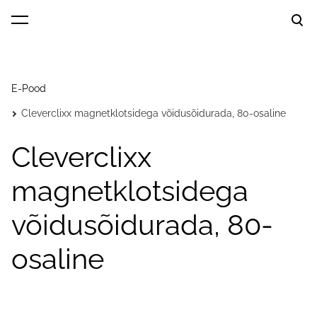
lisati ostukorvi.
Vaata ostukorvi
E-Pood
Cleverclixx magnetklotsidega võidusõidurada, 80-osaline
Cleverclixx
magnetklotsidega
võidusõidurada, 80-
osaline