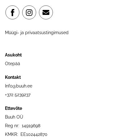
Müügi- ja privaatsustingimused
Asukoht
Otepää
Kontakt
Info@buuh.ee
+372 5239237
Ettevõte
Buuh OÜ
Reg nr: 14919698
KMKR: EE102442870