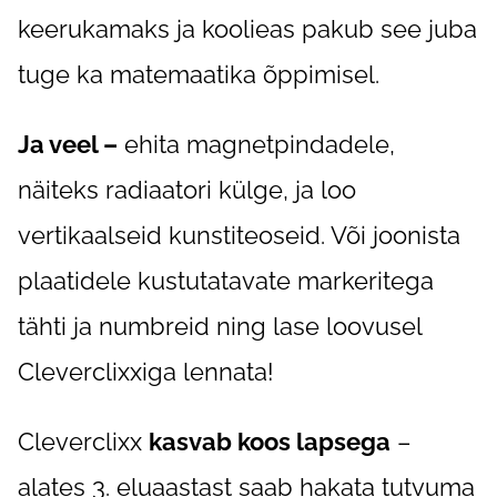
keerukamaks ja koolieas pakub see juba
tuge ka matemaatika õppimisel.
Ja veel –
ehita magnetpindadele,
näiteks radiaatori külge, ja loo
vertikaalseid kunstiteoseid. Või joonista
plaatidele kustutatavate markeritega
tähti ja numbreid ning lase loovusel
Cleverclixxiga lennata!
Cleverclixx
kasvab koos lapsega
–
alates 3. eluaastast saab hakata tutvuma