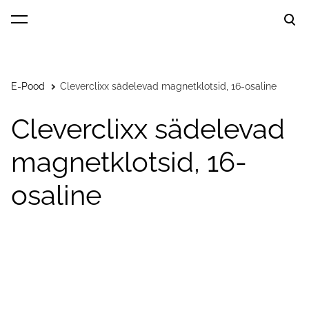
lisati ostukorvi.
Vaata ostukorvi
E-Pood
Cleverclixx sädelevad magnetklotsid, 16-osaline
Cleverclixx sädelevad
magnetklotsid, 16-
osaline