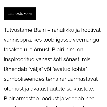
Lisa ostukorvi
Tutvustame Blairi – rahulikku ja hoolivat
vannisõpra, kes toob igasse veemängu
tasakaalu ja õrnust. Blairi nimi on
inspireeritud vanast šoti sõnast, mis
tähendab "välja" või "avatud kohta",
sümboliseerides tema rahuarmastavat
olemust ja avatust uutele seiklustele.
Blair armastab loodust ja veedab hea