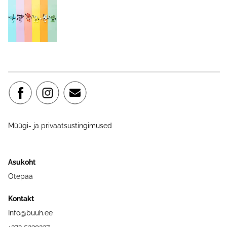
Müügi- ja privaatsustingimused
Asukoht
Otepää
Kontakt
Info@buuh.ee