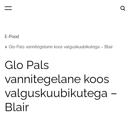
lisati ostukorvi.
Vaata ostukorvi
E-Pood
Glo Pals vannitegelane koos valguskuubikutega – Blair
Glo Pals
vannitegelane koos
valguskuubikutega –
Blair