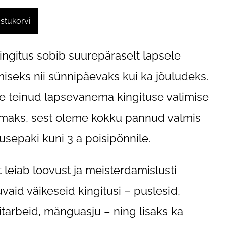
ostukorvi
ingitus sobib suurepäraselt lapsele
miseks nii sünnipäevaks kui ka jõuludeks.
 teinud lapsevanema kingituse valimise
amaks, sest oleme kokku pannud valmis
tusepaki kuni 3 a poisipõnnile.
t leiab loovust ja meisterdamislusti
vaid väikeseid kingitusi – puslesid,
itarbeid, mänguasju – ning lisaks ka