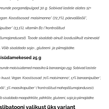
reunde porgandipulgad 30 g. Sobivad lastele alates 12+
egan. Koostisosad: maisimanna* (72,7%), päevalilleõli*,
ulber* (13,1%), vitamiin B1 (*kontrollitud
umajandusest). Toode sisaldab ainult looduslikult esinevaid
. Võib sisaldada soja-, gluteeni- ja piimajääke.
sisüdamekesed 25 g
reunde maisisüdamed maasika & banaaniga 25g. Sobivad lastele
+ kuust. Vegan. Koostisosad: 70% maisimanna*, 17% banaanipulber*,
eõli*, 3% maasikapulber* (*kontrollitud mahepõllumajandusest).
b sisaldada maapähklite, pähklite, gluteeni, soja ja piimajääke.
slibatooni valikust üks variant