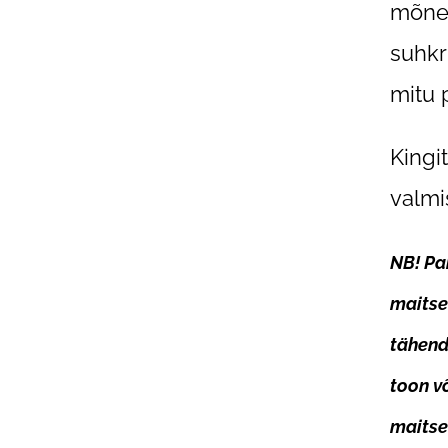
mõne 
suhkr
mitu p
Kingi
valmi
NB!
Pak
maitse
tähend
toon v
maitse