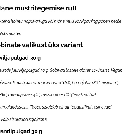
lane mustritegemise rull
eb teha kokku näpuvärviga või mõne muu värviga ning paberi peale
tekib muster.
binate valikust üks variant
rviljapulgad 30 g
eunde juurviljapulgad 30 g. Sobivad lastele alates 12+ kuust. Vegan
nivaba. Koostisosad: maisimanna* 61%, hernejahu 18%*, riisijahu*,
eõli*, tomatipulber 4%*, maisipulber 2%* (*kontrollitud
umajandusest). Toode sisaldab ainult looduslikult esinevaid
 Võib sisaldada sojajääke.
gandipulgad 30 g