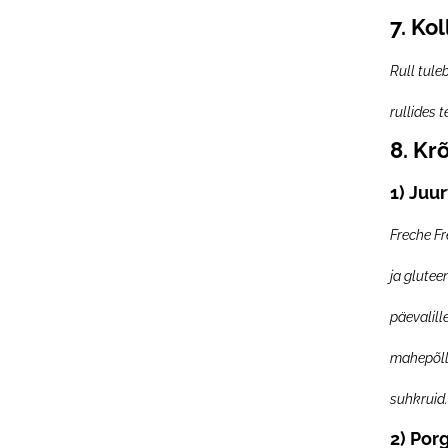
7.
Kol
Rull tul
rullides 
8.
Krõ
1) Juu
Freche Fr
ja glutee
päevalill
mahepõll
suhkruid.
2) Por