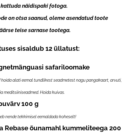
 kattuda näidispaki fotoga.
ode on otsa saanud, oleme asendatud toote
ärse teise sarnase tootega.
tuses sisaldub 12 üllatust:
agnetmänguasi safariloomake
 hoida alati eemal tundlikest seadmetest nagu pangakaart, arvuti,
ja meditsiiniseadmed.
Hoida kuivas.
puvärv 100 g
uleb nende tekkimisel eemaldada koheselt!
a Rebase õunamahl kummeliteega 200