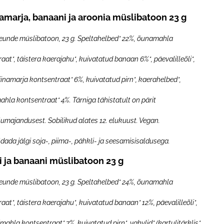
namarja, banaani ja aroonia müslibatoon 23 g
reunde müslibatoon, 23 g. Speltahelbed* 22%, õunamahla
aat*, täistera kaerajahu*, kuivatatud banaan 6%*, päevalilleõli*,
inamarja kontsentraat* 6%, kuivatatud pirn*, kaerahelbed*,
hla kontsentraat* 4%. Tärniga tähistatult on pärit
umajandusest. Sobilikud alates 12. elukuust. Vegan.
ldada jälgi soja-, piima-, pähkli- ja seesamisisaldusega.
si ja banaani müslibatoon 23 g
reunde müslibatoon, 23 g. Speltahelbed* 24%, õunamahla
aat*, täistera kaerajahu*, kuivatatud banaan* 12%, päevalilleõli*,
mahla kontsentraat* 7%, kuivatatud pirn*, vahvlid* (kartulitärklis*,