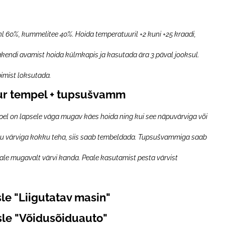
 60%, kummelitee 40%. Hoida temperatuuril +2 kuni +25 kraadi,
akendi avamist hoida külmkapis ja kasutada ära 3 päval jooksul.
imist loksutada.
ur tempel + tupsušvamm
pel on lapsele väga mugav käes hoida ning kui see näpuvärviga või
 värviga kokku teha, siis saab tembeldada. Tupsušvammiga saab
ale mugavalt värvi kanda. Peale kasutamist pesta värvist
sle "Liigutatav masin"
le "Võidusõiduauto"