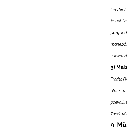
Freche F
kuust. V
porgandip
mahepõll
suhkruid
3) Mai
Freche F
alates 12
päevalill
Toode või
9. Mü