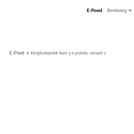
E-Pood
Beebiaeg
Mänguasj
Sensoor
beebimä
Beebide 
E-Pood
Kingitusepakk kuni 3 a poisile, variant 1
Kunstita
väikelast
Väikelaps
Kaisulapp
Kõristid, l
närimisr
Musliinist
Musliinis