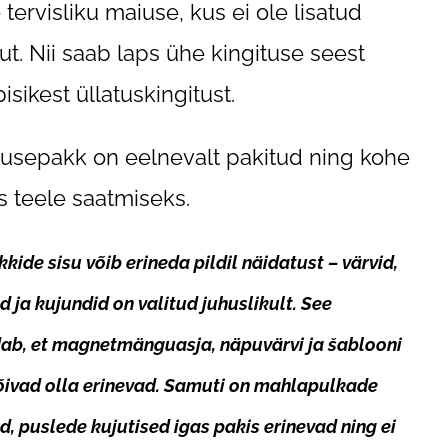
tervisliku maiuse, kus ei ole lisatud
ut. Nii saab laps ühe kingituse seest
isikest üllatuskingitust.
tusepakk on eelnevalt pakitud ning kohe
s teele saatmiseks.
kide sisu võib erineda pildil näidatust – värvid,
d ja kujundid on valitud juhuslikult. See
ab, et magnetmänguasja, näpuvärvi ja šablooni
õivad olla erinevad. Samuti on mahlapulkade
d, puslede kujutised igas pakis erinevad ning ei