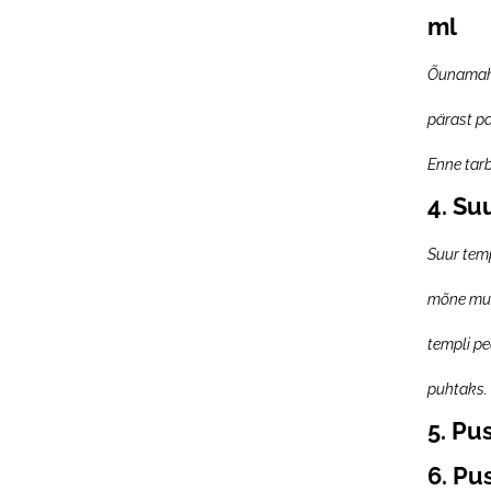
ml
Õunamahl
pärast p
Enne tarb
4.
Su
Suur tem
mõne muu
templi pe
puhtaks.
5. Pu
6.
Pus