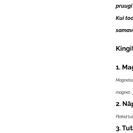
pruugi
Kui to
samavä
Kingi
1. M
Magnetid
magnet- 
2. Nä
Plekid t
3.
Tut