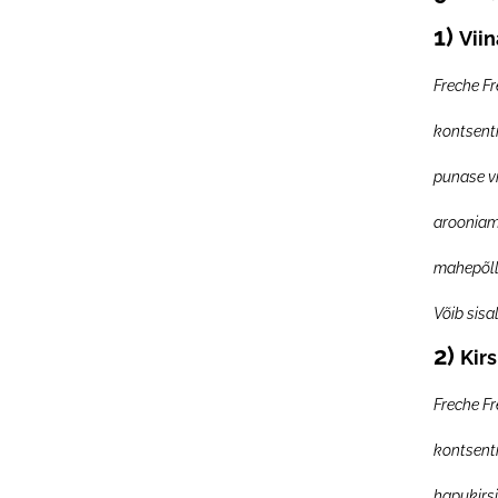
1)
Vii
Freche F
kontsentr
punase vi
arooniama
mahepõll
Võib sisa
2)
Kir
Freche F
kontsentr
hapukirsi