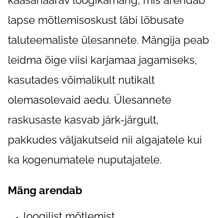
kaasahaarav loogikamäng, mis arendab
lapse mõtlemisoskust läbi lõbusate
taluteemaliste ülesannete. Mängija peab
leidma õige viisi karjamaa jagamiseks,
kasutades võimalikult nutikalt
olemasolevaid aedu. Ülesannete
raskusaste kasvab järk-järgult,
pakkudes väljakutseid nii algajatele kui
ka kogenumatele nuputajatele.
Mäng arendab
loogilist mõtlemist