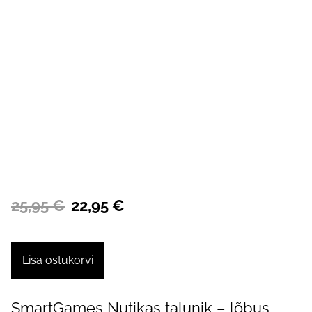
25,95 €
22,95 €
Lisa ostukorvi
SmartGames Nutikas talunik – lõbus