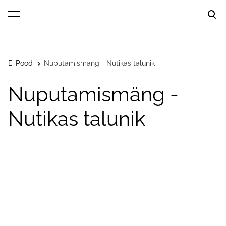
lisati ostukorvi.
Vaata ostukorvi
E-Pood
Nuputamismäng - Nutikas talunik
Nuputamismäng -
Nutikas talunik