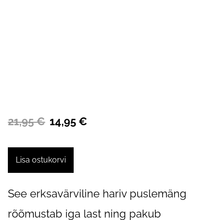
21,95 €
14,95 €
Lisa ostukorvi
See erksavärviline hariv puslemäng
rõõmustab iga last ning pakub