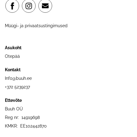
Müügi- ja privaatsustingimused
Asukoht
Otepää
Kontakt
Info@buuh.ee
+372 5239237
Ettevõte
Buuh OÜ
Reg nr: 14919698
KMKR: EE102442870