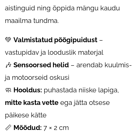
aistinguid ning õppida mängu kaudu
maailma tundma.
💚
Valmistatud pöögipuidust
–
vastupidav ja looduslik materjal
🎶
Sensoorsed helid
– arendab kuulmis-
ja motoorseid oskusi
🧼
Hooldus:
puhastada niiske lapiga,
mitte kasta vette
ega jätta otsese
päikese kätte
📏
Mõõdud:
7 × 2 cm