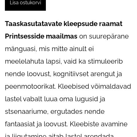
Lisa ostukorvi
Taaskasutatavate kleepsude raamat
Printsesside maailmas
on suurepärane
mänguasi, mis mitte ainult ei
meelelahuta lapsi, vaid ka stimuleerib
nende loovust, kognitiivset arengut ja
peenmotoorikat. Kleebised võimaldavad
lastel vabalt luua oma lugusid ja
stsenaariume, ergutades nende
fantaasiat ja loovust. Kleebiste avamine
ja liigutamine aitab lastel arendada