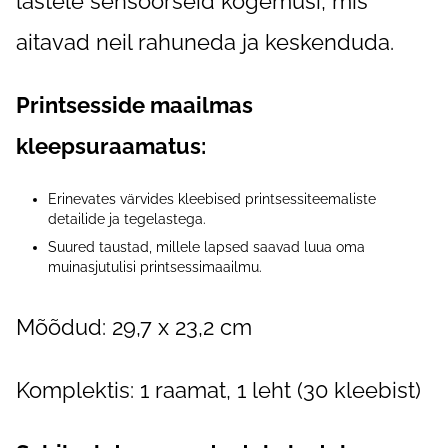
lastele sensoorseid kogemusi, mis
aitavad neil rahuneda ja keskenduda.
Printsesside maailmas
kleepsuraamatus:
Erinevates värvides kleebised printsessiteemaliste
detailide ja tegelastega.
Suured taustad, millele lapsed saavad luua oma
muinasjutulisi printsessimaailmu.
Mõõdud: 29,7 x 23,2 cm
Komplektis: 1 raamat, 1 leht (30 kleebist)