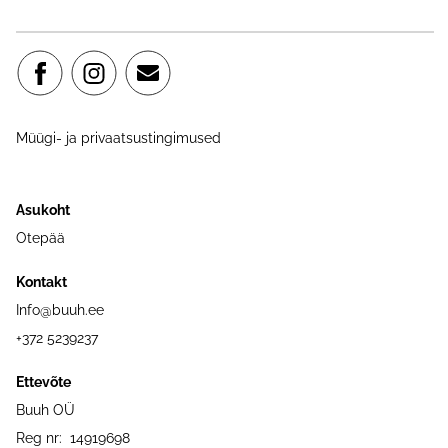
Müügi- ja privaatsustingimused
Asukoht
Otepää
Kontakt
Info@buuh.ee
+372 5239237
Ettevõte
Buuh OÜ
Reg nr: 14919698