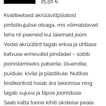
25,50 €
Kvaliteetsed akrüülviltpliiatsid
pintslikujulise otsaga, mis võimaldavad
teha nii peeneid kui laiemaid jooni.
Vedel akrüültint tagab erksa ja ühtlase
katvuse erinevatel pindadel – sobib
joonistamiseks paberile, lõuendile,
puidule, kivile ja plastikule. Nutikas
tindikontroll hoiab ära lekkimise ning
tagab sujuva ja täpse joonistuse.
Saab katta toone kihiti üksteise peale.