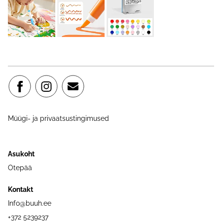
Müügi- ja privaatsustingimused
Asukoht
Otepää
Kontakt
Info@buuh.ee
+372 5239237