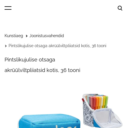
lisati ostukorvi.
Vaata ostukorvi
Kunstiaeg
Joonistusvahendid
Pintslikujulise otsaga akrüülviltpliiatsid kotis, 36 tooni
P
intslikujulise otsaga
a
krüülviltpliiatsid kotis
, 36 tooni