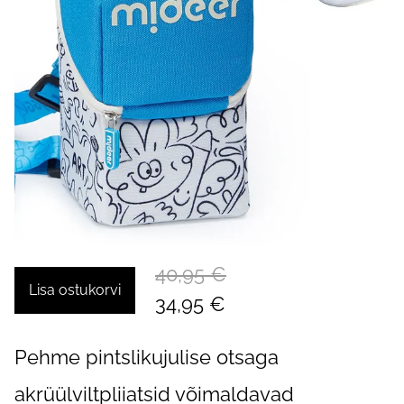
40,95 €
Lisa ostukorvi
34,95 €
Pehme pintslikujulise otsaga
akrüülviltpliiatsid võimaldavad