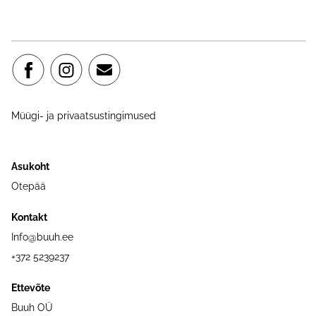
Müügi- ja privaatsustingimused
Asukoht
Otepää
Kontakt
Info@buuh.ee
+372 5239237
Ettevõte
Buuh OÜ