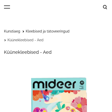
lisati ostukorvi.
Vaata ostukorvi
Kunstiaeg
Kleebised ja tätoveeringud
Küünekleebised - Aed
Küünekleebised - Aed