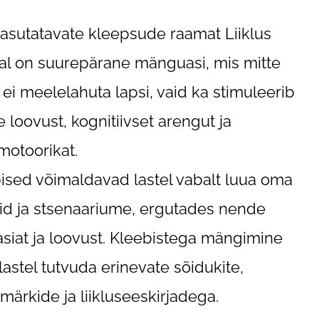
asutatavate kleepsude raamat Liiklus
al on suurepärane mänguasi, mis mitte
t ei meelelahuta lapsi, vaid ka stimuleerib
 loovust, kognitiivset arengut ja
otoorikat.
ised võimaldavad lastel vabalt luua oma
id ja stsenaariume, ergutades nende
siat ja loovust.
Kleebistega mängimine
 lastel tutvuda erinevate sõidukite,
usmärkide ja liikluseeskirjadega.