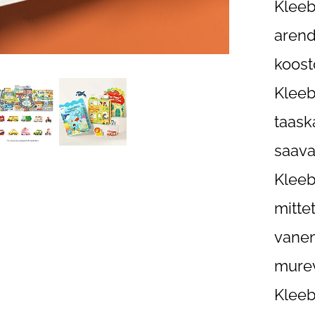
Kleeb
arend
koost
Kleeb
taask
saava
Kleeb
mitte
vanem
murev
Kleeb