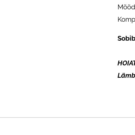
Mõõdu
Kompl
Sobib
HOIAT
Lämbu