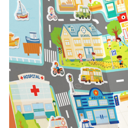
Musliinist
Ilasallid
Pudipõlle
Riidest 
Mähkimisa