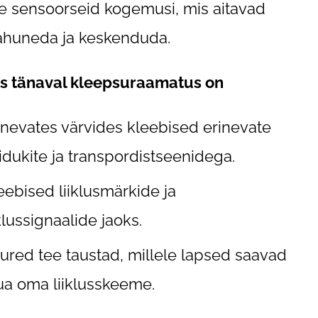
le sensoorseid kogemusi, mis aitavad
rahuneda ja keskenduda.
us tänaval kleepsuraamatus on
inevates värvides kleebised erinevate
idukite ja transpordistseenidega.
eebised liiklusmärkide ja
iklussignaalide jaoks.
ured tee taustad, millele lapsed saavad
ua oma liiklusskeeme.