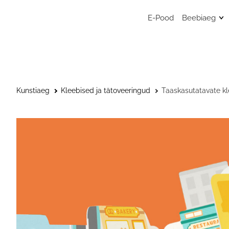
E-Pood
Beebiaeg
Mänguasj
Sensoors
beebimän
Beebide 
Kunstiaeg
Kleebised ja tätoveeringud
Taaskasutatavate kl
Kunstitar
väikelast
Väikelaps
Kaisulapp
Kõristid, l
närimisr
Musliinist
Musliinist