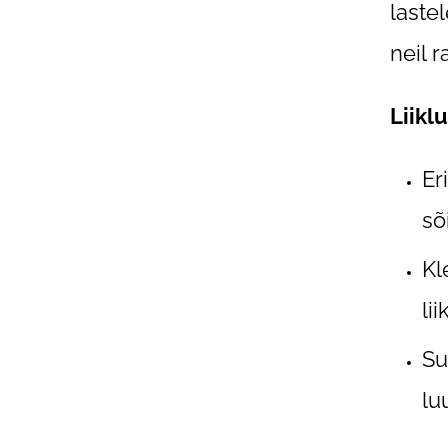
laste
neil 
Liikl
Er
sõ
Kl
li
Su
lu