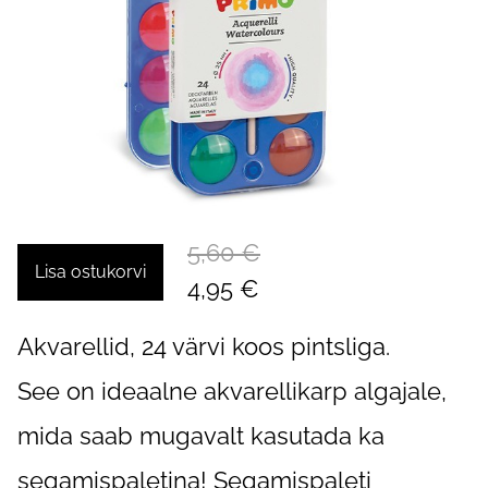
5,60 €
Lisa ostukorvi
4,95 €
Akvarellid, 24 värvi koos pintsliga.
See on ideaalne akvarellikarp algajale,
mida saab mugavalt kasutada ka
segamispaletina! Segamispaleti