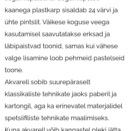
kaanega plastkarp sisaldab 24 värvi ja
ühte pintslit. Väikese koguse veega
kasutamisel saavutatakse erksad ja
läbipaistvad toonid, samas kui vähese
valge lisamine loob pehmeid pastelseid
toone.
Akvarell sobib suurepäraselt
klassikaliste tehnikate jaoks paberil ja
kartongil, aga ka erinevatel materjalidel
spetsiifiliste tehnikate maalimiseks.
Kuna akvarell võib kangastel pleki jätta,