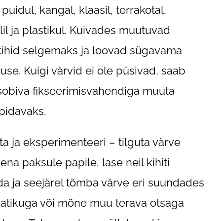
 puidul, kangal, klaasil, terrakotal,
lil ja plastikul. Kuivades muutuvad
kihid selgemaks ja loovad sügavama
use. Kuigi värvid ei ole püsivad, saab
sobiva fikseerimisvahendiga muuta
pidavaks.
ta ja eksperimenteeri – tilguta värve
ena paksule papile, lase neil kihiti
da ja seejärel tõmba värve eri suundades
tikuga või mõne muu terava otsaga