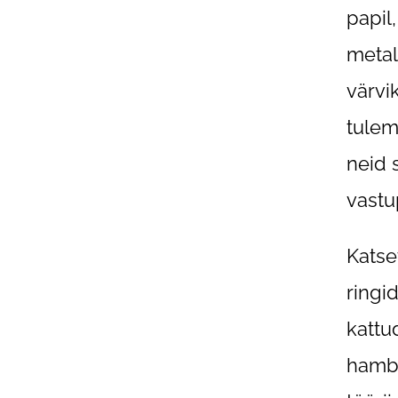
papil,
metal
värvi
tulem
neid 
vastu
Katse
ringid
kattu
hamba