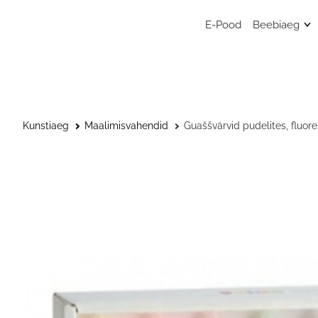
E-Pood
Beebiaeg
Mänguasj
Sensoors
beebimän
Beebide 
Kunstiaeg
Maalimisvahendid
Guaššvärvid pudelites, fluor
Kunstitar
väikelast
Väikelaps
Kaisulapp
Kõristid, l
närimisr
Musliinist
Musliinist