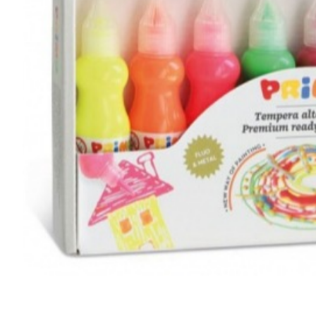
Musliinist
Ilasallid
Pudipõlle
Riidest 
Mähkimisa