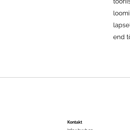
tööri
loomi
lapse
end t
Kontakt