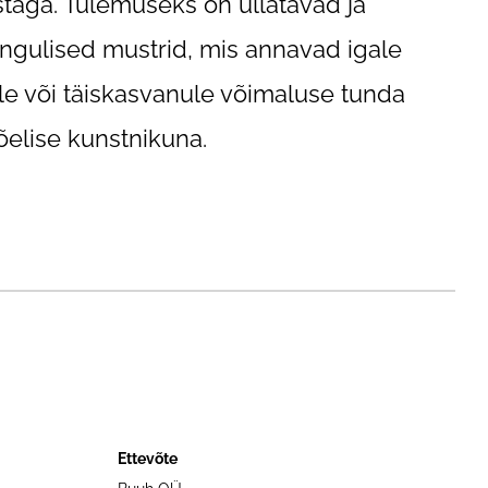
istaga. Tulemuseks on üllatavad ja
ngulised mustrid, mis annavad igale
le või täiskasvanule võimaluse tunda
õelise kunstnikuna.
Ettevõte