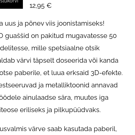
ostukorvi
12,95 €
a uus ja põnev viis joonistamiseks!
 guaššid on pakitud mugavatesse 50
delitesse, mille spetsiaalne otsik
ldab värvi täpselt doseerida või kanda
otse paberile, et luua erksaid 3D-efekte.
estseeruvad ja metalliktoonid annavad
töödele ainulaadse sära, muutes iga
iteose eriliseks ja pilkupüüdvaks.
usvalmis värve saab kasutada paberil,