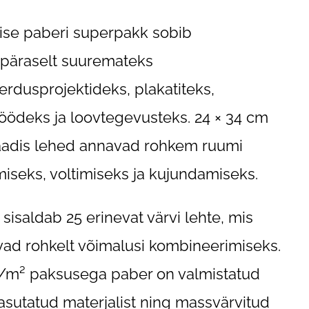
lise paberi superpakk sobib
päraselt suuremateks
erdusprojektideks, plakatiteks,
töödeks ja loovtegevusteks. 24 × 34 cm
adis lehed annavad rohkem ruumi
miseks, voltimiseks ja kujundamiseks.
 sisaldab 25 erinevat värvi lehte, mis
ad rohkelt võimalusi kombineerimiseks.
/m² paksusega paber on valmistatud
asutatud materjalist ning massvärvitud