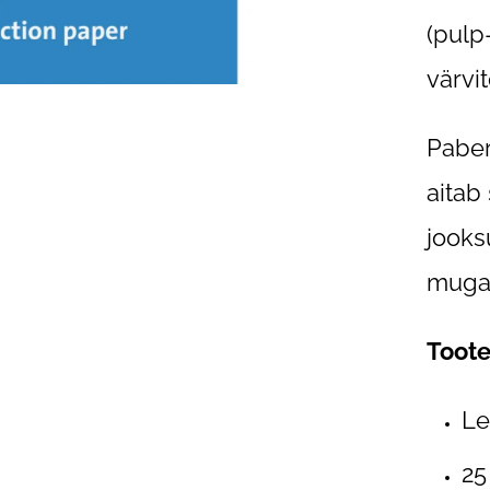
(pulp
värvi
Paber
aitab
jooksu
mugav
Toot
Le
25