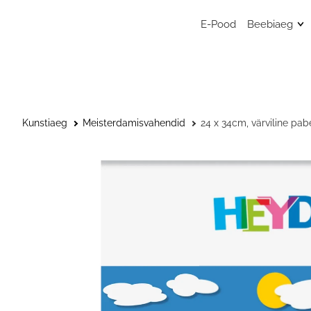
E-Pood
Beebiaeg
Mänguasj
Sensoors
beebimän
Beebide 
Kunstiaeg
Meisterdamisvahendid
24 x 34cm, värviline pabe
Kunstitar
väikelast
Väikelaps
Kaisulapp
Kõristid, l
närimisr
Musliinist
Musliinist