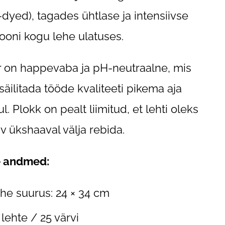
-dyed), tagades ühtlase ja intensiivse
tooni kogu lehe ulatuses.
 on happevaba ja pH-neutraalne, mis
 säilitada tööde kvaliteeti pikema aja
l. Plokk on pealt liimitud, et lehti oleks
 ükshaaval välja rebida.
e andmed:
he suurus: 24 × 34 cm
 lehte / 25 värvi