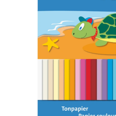
Musliinist
Ilasallid
Pudipõlle
Riidest 
Mähkimisa