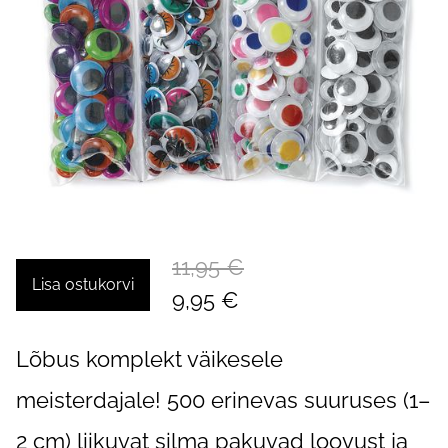
11,95 €
Lisa ostukorvi
9,95 €
Lõbus komplekt väikesele
meisterdajale! 500 erinevas suuruses (1–
2 cm) liikuvat silma pakuvad loovust ja