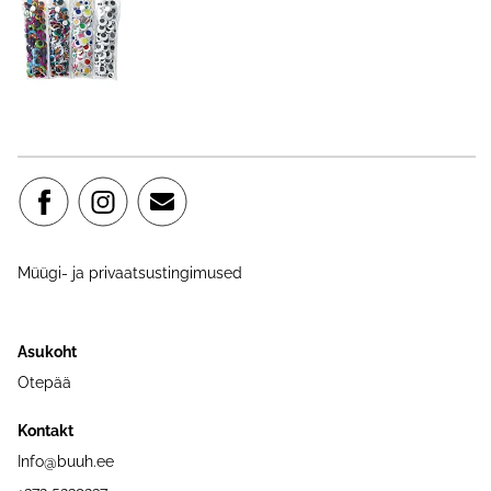
Müügi- ja privaatsustingimused
Asukoht
Otepää
Kontakt
Info@buuh.ee