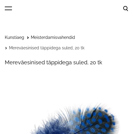
lisati ostukorvi.
Vaata ostukorvi
Kunstiaeg
Meisterdamisvahendid
Mereväesinised täppidega suled, 20 tk
Mereväesinised täppidega suled, 20 tk