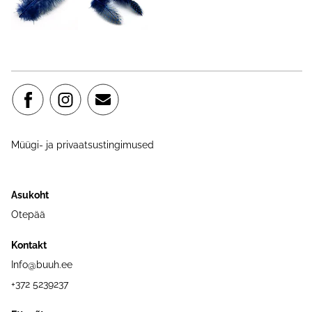
Müügi- ja privaatsustingimused
Asukoht
Otepää
Kontakt
Info@buuh.ee
+372 5239237