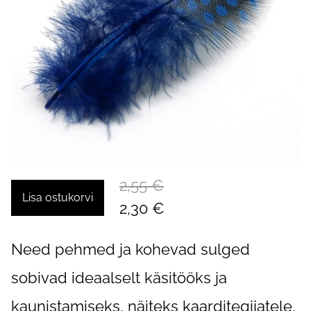
2,55 €
Lisa ostukorvi
2,30 €
Need pehmed ja kohevad sulged
sobivad ideaalselt käsitööks ja
kaunistamiseks, näiteks kaarditegijatele,