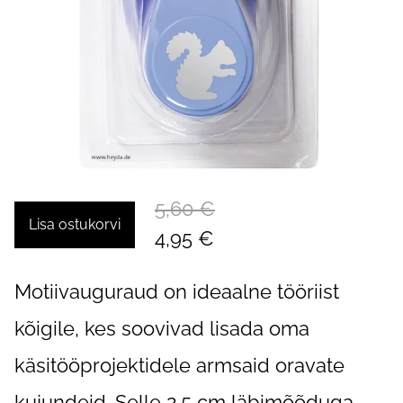
5,60 €
Lisa ostukorvi
4,95 €
Motiivauguraud on ideaalne tööriist
kõigile, kes soovivad lisada oma
käsitööprojektidele armsaid oravate
kujundeid. Selle 2,5 cm läbimõõduga