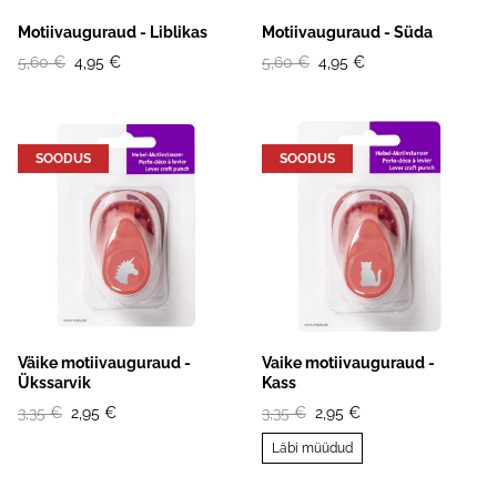
Motiivauguraud - Liblikas
Motiivauguraud - Süda
5,60 €
4,95 €
5,60 €
4,95 €
SOODUS
SOODUS
Väike motiivauguraud -
Vaike motiivauguraud -
Ükssarvik
Kass
3,35 €
2,95 €
3,35 €
2,95 €
Läbi müüdud