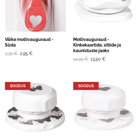
Väike motiivauguraud -
Motiivauguraud -
Süda
Kinkekaartide, siltide ja
kaunistuste jaoks
3,35 €
2,95 €
14,95 €
13,50 €
SOODUS
SOODUS