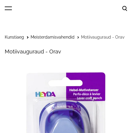
lisati ostukorvi.
Vaata ostukorvi
Kunstiaeg
Meisterdamisvahendid
Motiivauguraud - Orav
Motiivauguraud - Orav