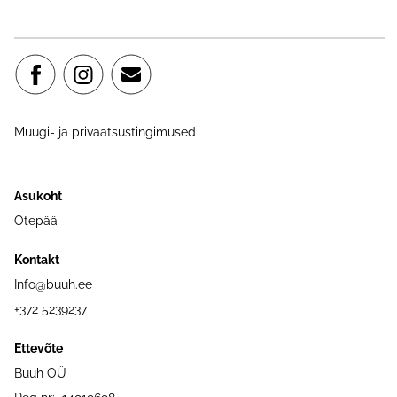
Müügi- ja privaatsustingimused
Asukoht
Otepää
Kontakt
Info@buuh.ee
+372 5239237
Ettevõte
Buuh OÜ