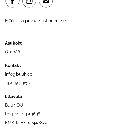
Müügi- ja privaatsustingimused
Asukoht
Otepää
Kontakt
Info@buuh.ee
+372 5239237
Ettevõte
Buuh OÜ
Reg nr: 14919698
KMKR: EE102442870