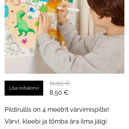
11,95 €
Lisa ostukorvi
8,50 €
Pildirullis on 4 meetrit värvimispilte!
Värvi, kleebi ja tõmba ära ilma jälgi