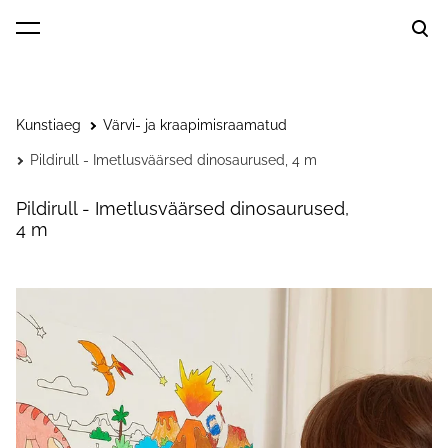
lisati ostukorvi.
Vaata ostukorvi
Kunstiaeg
Värvi- ja kraapimisraamatud
Pildirull - Imetlusväärsed dinosaurused, 4 m
Pildirull - Imetlusväärsed dinosaurused,
4 m