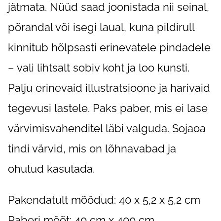
jätmata. Nüüd saad joonistada nii seinal,
põrandal või isegi laual, kuna pildirull
kinnitub hõlpsasti erinevatele pindadele
– vali lihtsalt sobiv koht ja loo kunsti.
Palju erinevaid illustratsioone ja harivaid
tegevusi lastele. Paks paber, mis ei lase
värvimisvahenditel läbi valguda. Sojaoa
tindi värvid, mis on lõhnavabad ja
ohutud kasutada.
Pakendatult mõõdud: 40 x 5,2 x 5,2 cm
Paberi mõõt: 40 cm x 400 cm