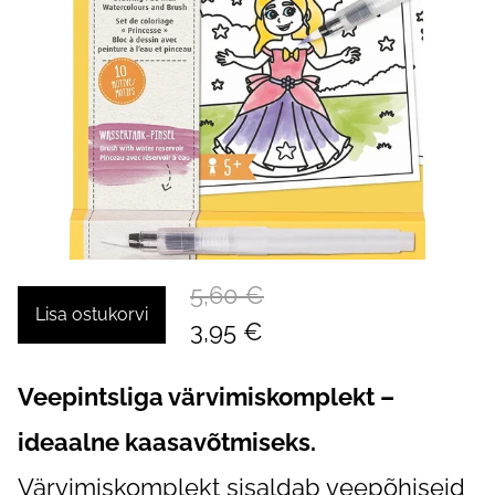
5,60 €
Lisa ostukorvi
3,95 €
Veepintsliga värvimiskomplekt –
ideaalne kaasavõtmiseks.
Värvimiskomplekt sisaldab veepõhiseid