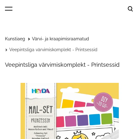
lisati ostukorvi.
Vaata ostukorvi
Kunstiaeg
Värvi- ja kraapimisraamatud
Veepintsliga värvimiskomplekt - Printsessid
Veepintsliga värvimiskomplekt
- Printsessid