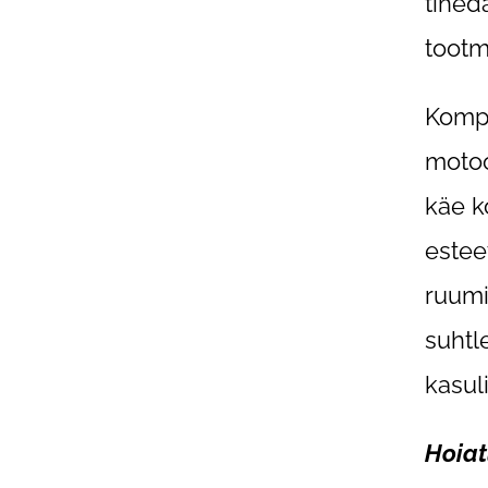
tihed
tootm
Kompl
motoo
käe k
estee
ruumil
suhtle
kasul
Hoiat