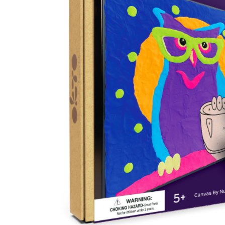
Musliinist
Ilasallid
Pudipõlle
Riidest 
Mähkimisa