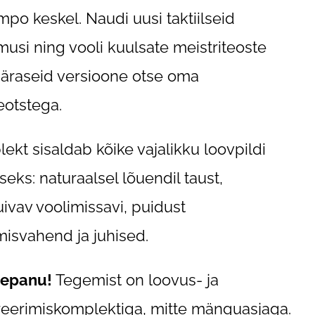
mpo keskel. Naudi uusi taktiilseid
usi ning vooli kuulsate meistriteoste
raseid versioone otse oma
otstega.
ekt sisaldab kõike vajalikku loovpildi
seks: naturaalsel lõuendil taust,
ivav voolimissavi, puidust
misvahend ja juhised.
lepanu!
Tegemist on loovus- ja
eerimiskomplektiga, mitte mänguasjaga.