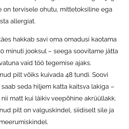
 on tervisele ohutu, mittetoksiline ega
ta allergiat.
käes hakkab savi oma omadusi kaotama
10 minuti jooksul – seega soovitame jätta
vatuna vaid töö tegemise ajaks.
nud pilt võiks kuivada 48 tundi. Soovi
l saab seda hiljem katta kaitsva lakiga –
 nii matt kui läikiv veepõhine akrüüllakk.
ud pilt on valguskindel, siidiselt sile ja
meerumiskindel.