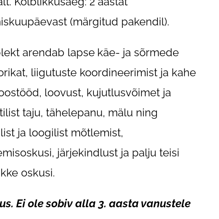
alt. Kõlblikkusaeg: 2 aastat
iskuupäevast (märgitud pakendil).
ekt arendab lapse
käe- ja sõrmede
rikat, liigutuste koordineerimist ja kahe
oostööd, loovust, kujutlusvõimet ja
tilist taju, tähelepanu, mälu ning
ist ja loogilist mõtlemist,
misoskusi, järjekindlust ja palju teisi
ikke oskusi.
us. Ei ole sobiv alla 3. aasta vanustele