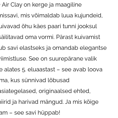
Air Clay on kerge ja maagiline
missavi, mis võimaldab luua kujundeid,
uivavad õhu käes paari tunni jooksul
säilitavad oma vormi. Pärast kuivamist
b savi elastseks ja omandab elegantse
viimistluse. See on suurepärane valik
le alates 5. eluaastast – see avab loova
ma, kus sünnivad lõbusad
asiategelased, originaalsed ehted,
iirid ja harivad mängud. Ja mis kõige
am – see savi hüppab!