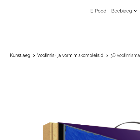
E-Pood
Beebiaeg
Mänguasj
Sensoors
beebimän
Beebide 
Kunstiaeg
Voolimis- ja vormimiskomplektid
3D voolimisma
Kunstitar
väikelast
Väikelaps
Kaisulapp
Kõristid, l
närimisr
Musliinist
Musliinist