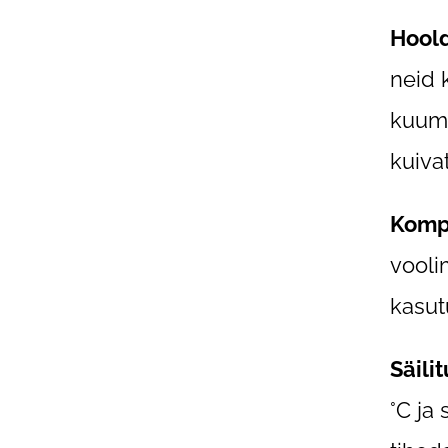
Hool
neid 
kuumu
kuiva
Kompl
vooli
kasut
Säili
°C ja