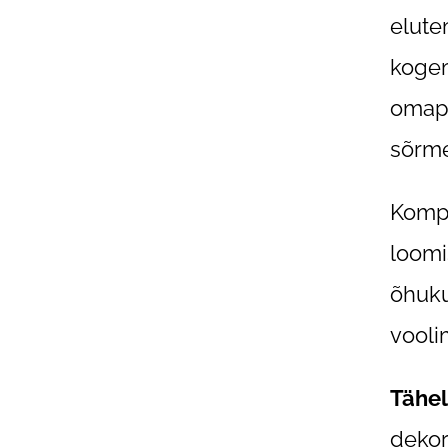
elute
kogem
omapä
sõrme
Kompl
loomi
õhuku
vooli
Tähe
dekor