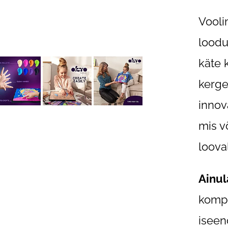
Vooli
loodu
käte 
kerge
innov
mis v
looval
Ainul
kompl
iseen