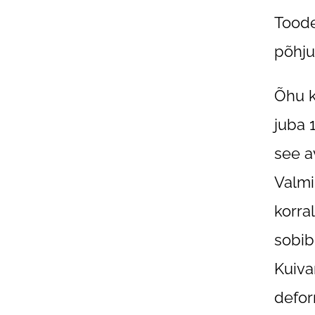
Toode
põhjus
Õhu 
juba 
see a
Valmi
korra
sobib
Kuivan
defor