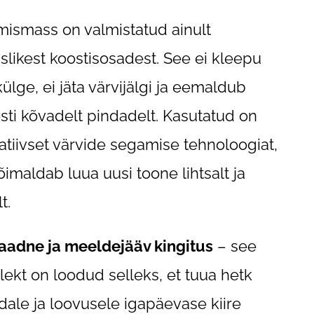
mismass on valmistatud ainult
slikest koostisosadest. See ei kleepu
külge, ei jäta värvijälgi ja eemaldub
sti kõvadelt pindadelt. Kasutatud on
atiivset värvide segamise tehnoloogiat,
õimaldab luua uusi toone lihtsalt ja
t.
aadne ja meeldejääv kingitus
– see
ekt on loodud selleks, et tuua hetk
dale ja loovusele igapäevase kiire