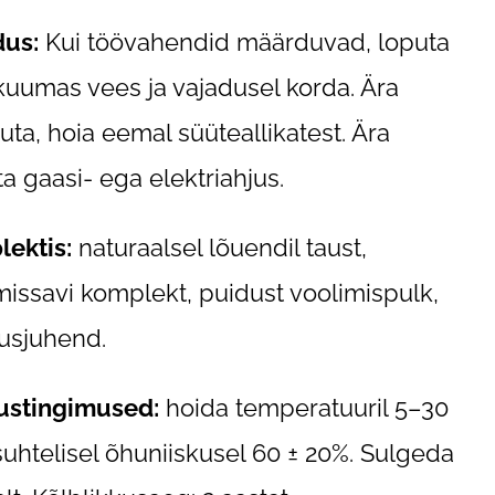
dus:
Kui töövahendid määrduvad, loputa
kuumas vees ja vajadusel korda. Ära
ta, hoia eemal süüteallikatest. Ära
ta gaasi- ega elektriahjus.
ektis:
naturaalsel lõuendil taust,
missavi komplekt, puidust voolimispulk,
usjuhend.
tustingimused:
hoida temperatuuril 5–30
 suhtelisel õhuniiskusel 60 ± 20%. Sulgeda