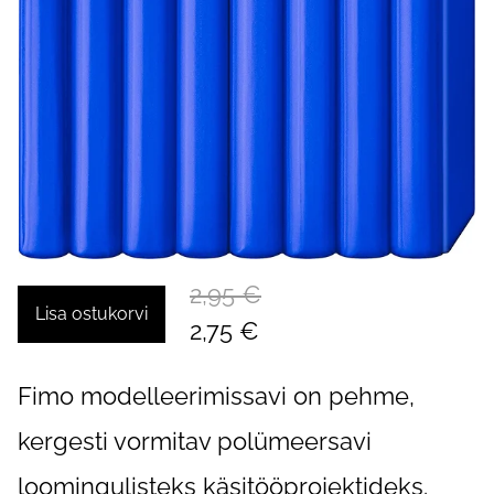
2,95 €
Lisa ostukorvi
2,75 €
Fimo modelleerimissavi on pehme,
kergesti vormitav polümeersavi
loomingulisteks käsitööprojektideks.