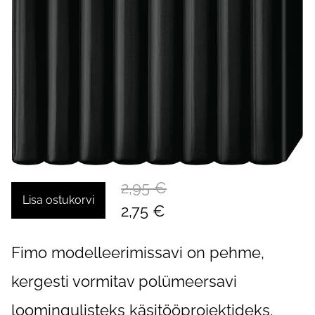
2,95 €
Lisa ostukorvi
2,75 €
Fimo modelleerimissavi on pehme,
kergesti vormitav polümeersavi
loomingulisteks käsitööprojektideks.