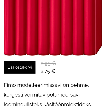
2,95 €
Lisa ostukorvi
2,75 €
Fimo modelleerimissavi on pehme,
kergesti vormitav polümeersavi
loomingulisteks käsitööprojektideks.