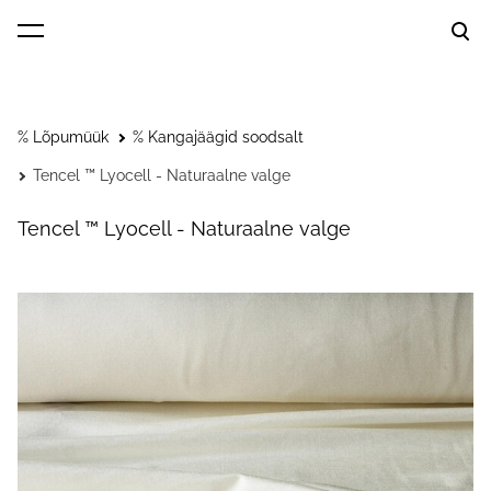
lisati ostukorvi.
Vaata ostukorvi
% Lõpumüük
% Kangajäägid soodsalt
Tencel ™ Lyocell - Naturaalne valge
Tencel ™ Lyocell - Naturaalne valge