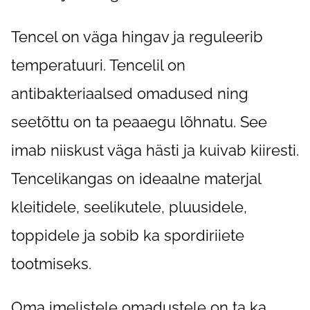
Tencel on väga hingav ja reguleerib
temperatuuri. Tencelil on
antibakteriaalsed omadused ning
seetõttu on ta peaaegu lõhnatu. See
imab niiskust väga hästi ja kuivab kiiresti.
Tencelikangas on ideaalne materjal
kleitidele, seelikutele, pluusidele,
toppidele ja sobib ka spordiriiete
tootmiseks.
Oma imelistele omadustele on ta ka