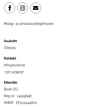
Müügi- ja privaatsustingimused
Asukoht
Otepää
Kontakt
Info@buuh.ee
+372 5239237
Ettevõte
Buuh OÜ
Reg nr: 14919698
KMKR: EE102442870