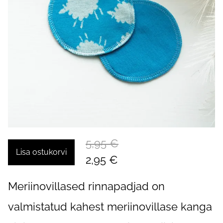
5,95 €
Lisa ostukorvi
2,95 €
Meriinovillased rinnapadjad on
valmistatud kahest meriinovillase kanga