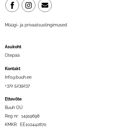
Müügi- ja privaatsustingimused
Asukoht
Otepää
Kontakt
Info@buuh.ee
+372 5239237
Ettevõte
Buuh OÜ
Reg nr: 14919698
KMKR: EE102442870