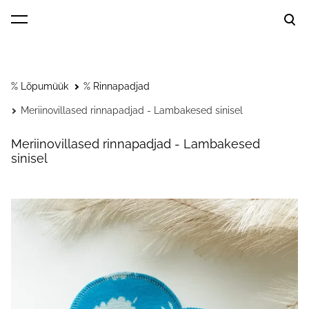
lisati ostukorvi.
Vaata ostukorvi
% Lõpumüük
% Rinnapadjad
Meriinovillased rinnapadjad - Lambakesed sinisel
Meriinovillased rinnapadjad - Lambakesed
sinisel