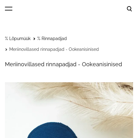
lisati ostukorvi.
Vaata ostukorvi
% Lõpumüük
% Rinnapadjad
Meriinovillased rinnapadjad - Ookeanisinised
Meriinovillased rinnapadjad - Ookeanisinised