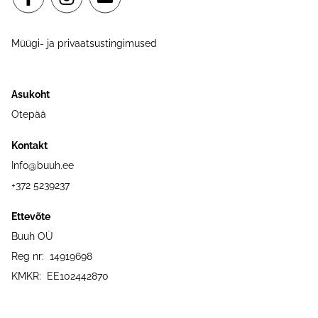
Müügi- ja privaatsustingimused
Asukoht
Otepää
Kontakt
Info@buuh.ee
+372 5239237
Ettevõte
Buuh OÜ
Reg nr: 14919698
KMKR: EE102442870