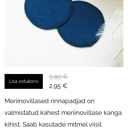
5,95 €
Lisa ostukorvi
2,95 €
Meriinovillased rinnapadjad on
valmistatud kahest meriinovillase kanga
kihist. Saab kasutade mitmel viisil: