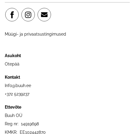
Müügi- ja privaatsustingimused
Asukoht
Otepää
Kontakt
Info@buuh.ee
+372 5239237
Ettevõte
Buuh OÜ
Reg nr: 14919698
KMKR: EE102442870