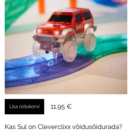
11,95 €
Lisa ostukorvi
Kas Sul on Cleverclixx võidusõidurada?