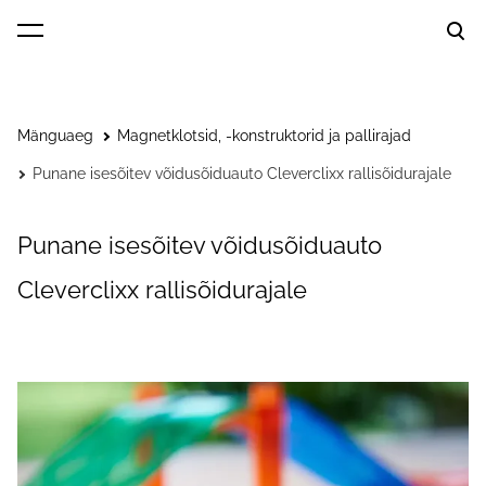
lisati ostukorvi.
Vaata ostukorvi
Mänguaeg
Magnetklotsid, -konstruktorid ja pallirajad
Punane isesõitev võidusõiduauto Cleverclixx rallisõidurajale
Punane isesõitev võidusõiduauto
Cleverclixx rallisõidurajale