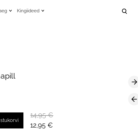
aeg
Kingiideed
lisati ostukorvi.
Vaata ostukorvi
annimängud
0-2. aastastele
did
sliinist pontšod
3-5. aastastele
id
puutsiga vannilinad
6+ aastastele
hendid
gieenitarvete kotid
8+ aastastele
apill
Puidust mänguasjad
 kotid
Lihavõtted
14,95 €
ostukorvi
12,95 €