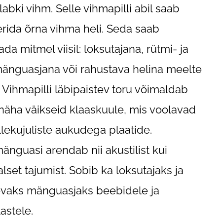
labki vihm. Selle vihmapilli abil saab
erida õrna vihma heli. Seda saab
da mitmel viisil: loksutajana, rütmi- ja
mänguasjana või rahustava helina meelte
. Vihmapilli läbipaistev toru võimaldab
 näha väikseid klaaskuule, mis voolavad
lillekujuliste aukudega plaatide.
änguasi arendab nii akustilist kui
alset tajumist. Sobib ka loksutajaks ja
vaks mänguasjaks beebidele ja
lastele.