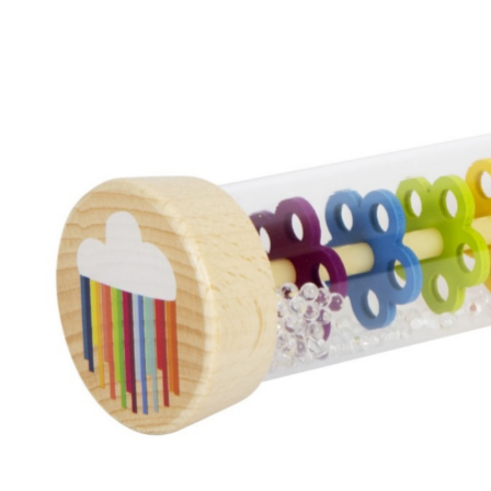
Musliinist
Ilasallid
Pudipõlle
Riidest 
Mähkimisa