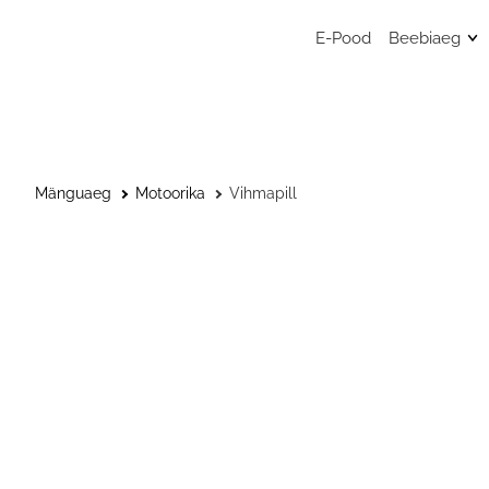
E-Pood
Beebiaeg
Mänguasj
Sensoors
beebimän
Beebide 
Mänguaeg
Motoorika
Vihmapill
Kunstitar
väikelast
Väikelaps
Kaisulapp
Kõristid, l
närimisr
Musliinist
Musliinist