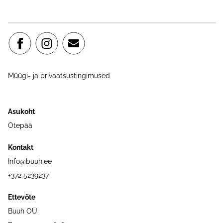
Müügi- ja privaatsustingimused
Asukoht
Otepää
Kontakt
Info@buuh.ee
+372 5239237
Ettevõte
Buuh OÜ