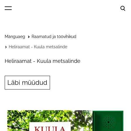
lisati ostukorvi.
Vaata ostukorvi
Mänguaeg
Raamatud ja töövihikud
Heliraamat - Kuula metsalinde
Heliraamat - Kuula metsalinde
Läbi müüdud