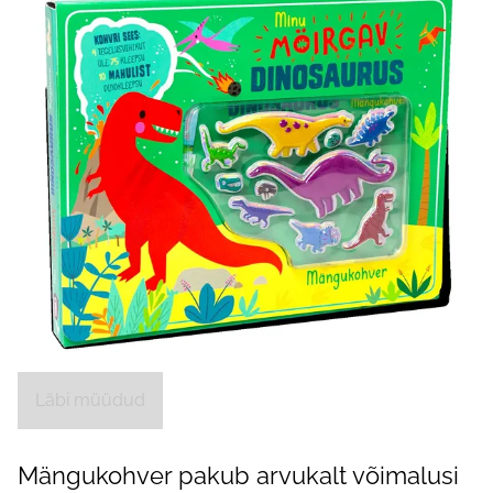
Läbi müüdud
Mängukohver pakub arvukalt võimalusi