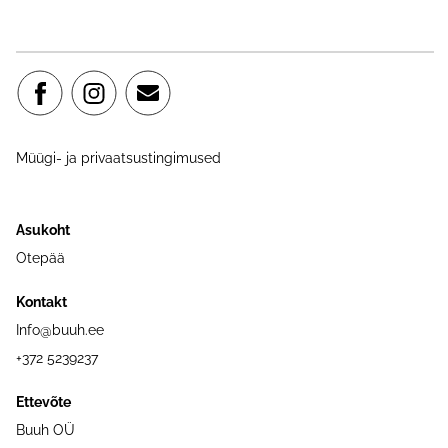
Müügi- ja privaatsustingimused
Asukoht
Otepää
Kontakt
Info@buuh.ee
+372 5239237
Ettevõte
Buuh OÜ