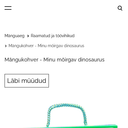
lisati ostukorvi.
Vaata ostukorvi
Mänguaeg
Raamatud ja töövihikud
Mängukohver - Minu möirgav dinosaurus
Mängukohver - Minu möirgav dinosaurus
Läbi müüdud