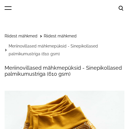
lisati ostukorvi.
Vaata ostukorvi
Riidest mähkmed
Riidest mähkmed
Meriinovillased mähkmepüksid - Sinepikollased
palmikumustriga (610 gsm)
Meriinovillased mähkmepüksid - Sinepikollased
palmikumustriga (610 gsm)