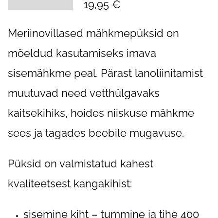
19,95 €
Meriinovillased mähkmepüksid on
mõeldud kasutamiseks imava
sisemähkme peal. Pärast lanoliinitamist
muutuvad need vetthülgavaks
kaitsekihiks, hoides niiskuse mähkme
sees ja tagades beebile mugavuse.
Püksid on valmistatud kahest
kvaliteetsest kangakihist:
sisemine kiht – tummine ja tihe 400