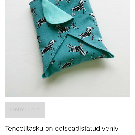
Läbi müüdud
Tencelitasku on eelseadistatud veniv