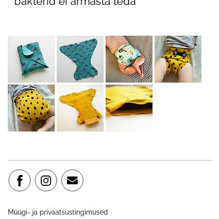
* bakterid ei armasta teda
Müügi- ja privaatsustingimused